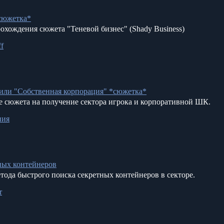
*сюжетка*
охождения сюжета "Теневой бизнес" (Shady Business)
ff
 или "Собственная корпорация" *сюжетка*
 сюжета на получение сектора игрока и корпоративной ШК.
ния
ных контейнеров
тода быстрого поиска секретных контейнеров в секторе.
r