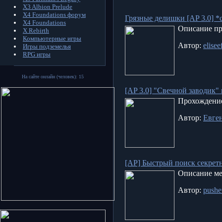
X3 Albion Prelude
X4 Foundations форум
Грязные делишки [AP 3.0] 
X4 Foundations
Описание пр
X Rebirth
Компьютерные игры
Автор:
elisee
Игры подземелья
RPG игры
На сайте онлайн (человек): 15
[AP 3.0] "Свечной заводик"
Прохождение
Автор:
Евге
[AP] Быстрый поиск секрет
Описание ме
Автор:
pushe