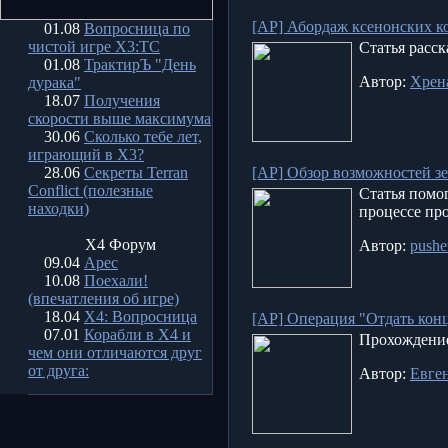
[AP] Абордаж ксенонских к
01.08
Вопросница по
чистой игре X3:TC
Статья расск
01.08
ТрактирЪ "День
Автор:
Хрен
дурака"
18.07
Получения
скорости выше максимума
30.06
Сколько тебе лет,
играющий в X3?
28.06
Секреты Terran
[AP] Обзор возможностей з
Conflict (полезные
Статья помо
находки)
процессе пр
X4 Форум
Автор:
pushe
09.04
Арес
10.08
Поехали!
(впечатления об игре)
18.04
X4: Вопросница
[AP] Операция "Отдать кон
07.01
Корабли в Х4 и
Прохождение
чем они отличаются друг
от друга:
Автор:
Евге