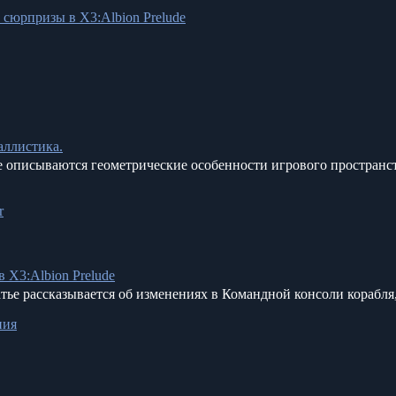
 сюрпризы в X3:Albion Prelude
аллистика.
е описываются геометрические особенности игрового пространст
r
 X3:Albion Prelude
тье рассказывается об изменениях в Командной консоли корабля,
ния