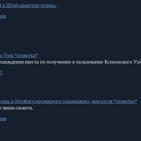
 в Штаб-квартире игрока.
ния
о Узла *сюжетка*
охождения квеста по получению в пользование Ксенонского Узл
ff
тиры и Несфокусированного прыжкового двигателя *сюжетка*
е мини-сюжета.
ния