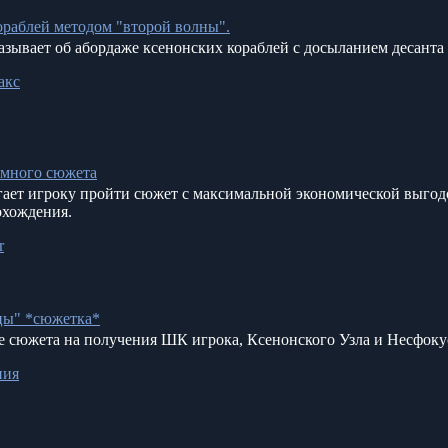
ораблей методом "второй волны".
азывает об абордаже ксенонских кораблей с досыланием десанта в
акс
емного сюжета
гает игроку пройти сюжет с максимальной экономической выго
охождения.
r
цы" *сюжетка*
 сюжета на получения ШК игрока, Ксенонского Узла и Несфоку
ния