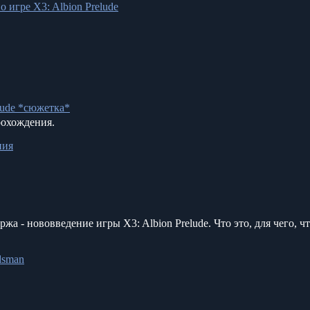
 игре X3: Albion Prelude
lude *сюжетка*
охождения.
ния
жа - нововведение игры X3: Albion Prelude. Что это, для чего, 
dsman