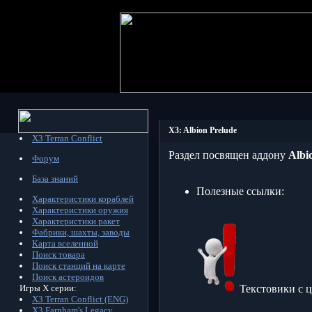
X3: Albion Prelude
X3 Terran Conflict
Раздел посвящен аддону
Albi
Форум
База знаний
Полезные ссылки:
Характеристики кораблей
Характеристики оружия
Характеристики ракет
Фабрики, шахты, заводы
Карта вселенной
Поиск товара
Поиск станций на карте
Поиск астероидов
Игры X серии:
Текстовики с 
X3 Terran Conflict (ENG)
X3 Farnham's Legacy