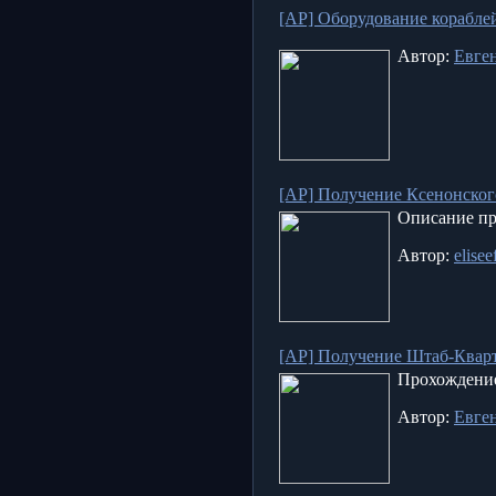
[AP] Оборудование кораблей
Автор:
Евге
[AP] Получение Ксенонског
Описание пр
Автор:
elisee
[AP] Получение Штаб-Квар
Прохождени
Автор:
Евге