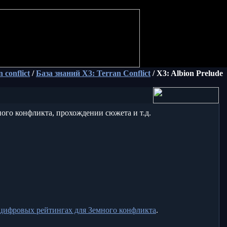
 conflict
/
База знаний X3: Terran Conflict
/ X3: Albion Prelude
ного конфликта, прохождении сюжета и т.д.
 цифровых рейтингах для Земного конфликта
.