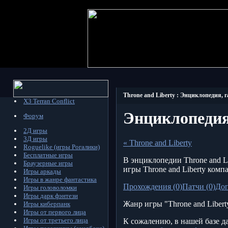
Throne and Liberty : Энциклопедия, 
X3 Terran Conflict
Энциклопедия,
Форум
2Д игры
3Д игры
« Throne and Liberty
Roguelike (игры Рогалики)
Бесплатные игры
В энциклопедии Throne and Li
Браузерные игры
игры Throne and Liberty ком
Игры аркады
Игры в жанре фантастика
Прохождения (0)
Патчи (0)
Доп
Игры головоломки
Игры дарк фэнтези
Жанр игры "Throne and Libert
Игры киберпанк
Игры от первого лица
Игры от третьего лица
К сожалению, в нашей базе д