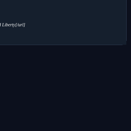
Liberty[/url]