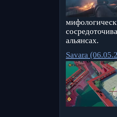
мифологически
сосредоточива
альянсах.
Savara (06.05.