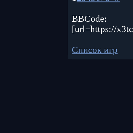
BBCode:
[url=https://x3
Список игр