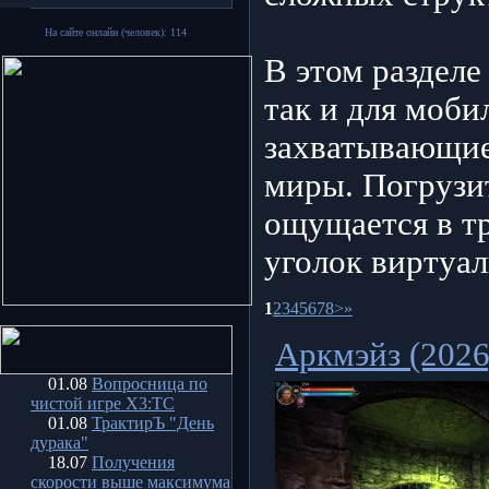
На сайте онлайн (человек): 114
В этом разделе
так и для моби
захватывающие
миры. Погрузит
ощущается в т
уголок виртуал
1
2
3
4
5
6
7
8
>
»
Аркмэйз (2026
01.08
Вопросница по
чистой игре X3:TC
01.08
ТрактирЪ "День
дурака"
18.07
Получения
скорости выше максимума