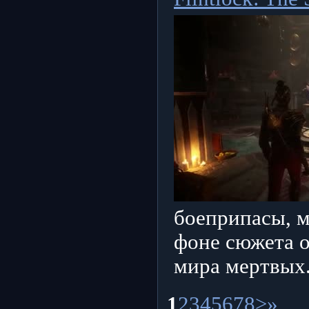
боеприпасы, м
фоне сюжета о
мира мертвых
1
2
3
4
5
6
7
8
>
»