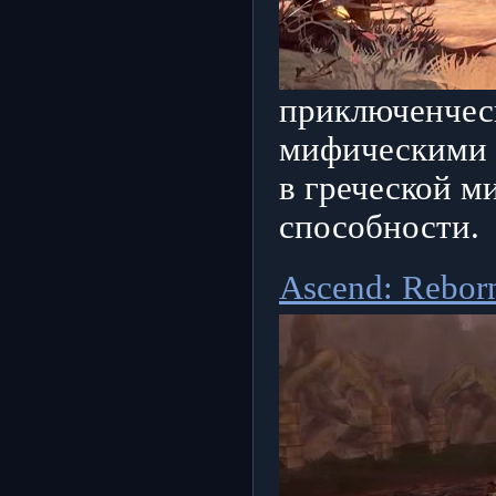
приключенческ
мифическими 
в греческой м
способности.
Ascend: Reborn