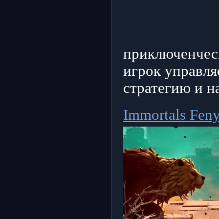
приключенческ
игрок управля
стратегию и н
Immortals Feny