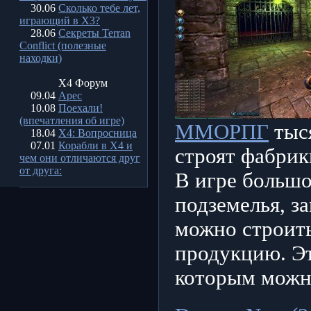
30.06
Сколько тебе лет,
играющий в X3?
28.06
Секреты Terran
Conflict (полезные
находки)
X4 Форум
09.04
Арес
10.08
Поехали!
(впечатления об игре)
ММОРПГ
тыся
18.04
X4: Вопросница
07.01
Корабли в Х4 и
строят фабрик
чем они отличаются друг
от друга:
В игре большо
подземелья, з
можно строить
продукцию. Эт
которым можно