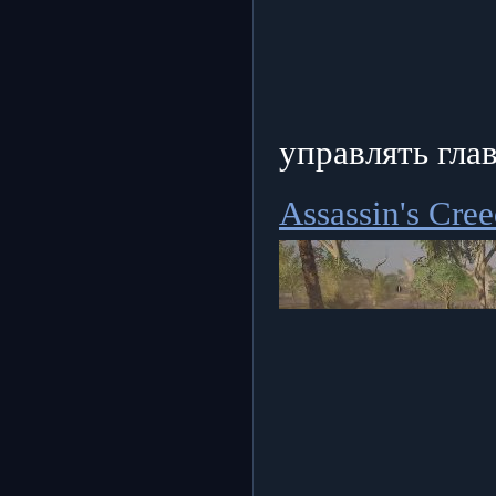
управлять гла
Assassin's Cree