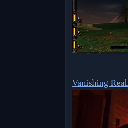
Vanishing Real