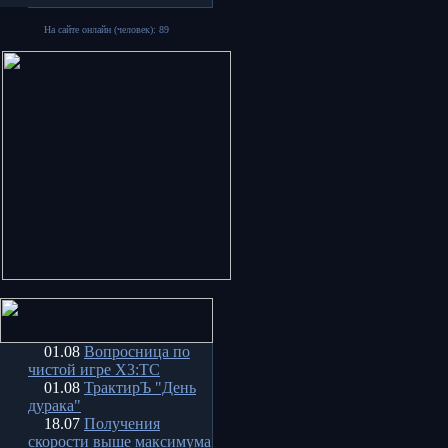
На сайте онлайн (человек): 89
01.08
Вопросница по
чистой игре X3:TC
01.08
ТрактирЪ "День
дурака"
18.07
Получения
скорости выше максимума