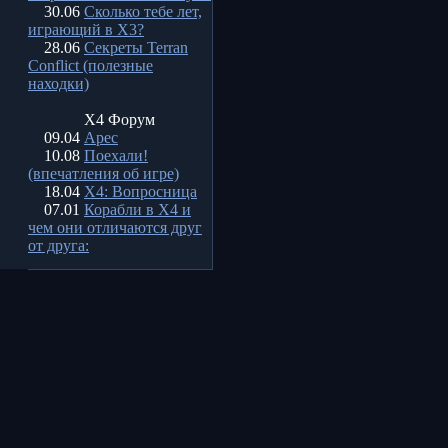
30.06
Сколько тебе лет,
играющий в X3?
28.06
Секреты Terran
Conflict (полезные
находки)
X4 Форум
09.04
Арес
10.08
Поехали!
(впечатления об игре)
18.04
X4: Вопросница
07.01
Корабли в Х4 и
чем они отличаются друг
от друга: