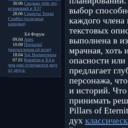
планировании.
30.06
Сколько тебе лет,
выбор способн
играющий в X3?
28.06
Секреты Terran
каждого члена 
Conflict (полезные
находки)
текстовых опи
X4 Форум
выполнена в и
09.04
Арес
10.08
Поехали!
мрачная, хоть 
(впечатления об игре)
18.04
X4: Вопросница
опасности или э
07.01
Корабли в Х4 и
чем они отличаются друг
предлагает гл
от друга:
персонажа, что
и историй. Что
принимать реш
Pillars of Etern
дух
классичес