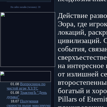
На сайте онлайн (человек): 59
Действие разв
Эора, где игро
локаций, раскр
цивилизаций. 
события, связа
сверхъестестве
на интересное 
от излишней с
второстепенны
01.08
Вопросница по
чистой игре X3:TC
богатый и хор
01.08
ТрактирЪ "День
дурака"
Pillars of Eter
18.07
Получения
скорости выше максимума