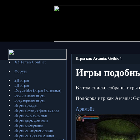
Игры как Arcania: Gothic 4
X3 Terran Conflict
Игры подобные
Форум
2Д игры
3Д игры
В этом списке собраны игры 
Roguelike (игры Рогалики)
Бесплатные игры
Подборка игр как Arcania: Got
Браузерные игры
Игры аркады
Аркмэйз
Игры в жанре фантастика
Игры головоломки
Игры дарк фэнтези
Игры киберпанк
Игры от первого лица
Игры от третьего лица