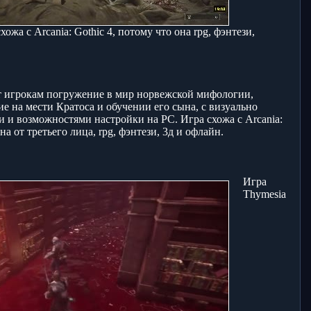
ожа с Arcania: Gothic 4, потому что она rpg, фэнтези,
ет игрокам погружение в мир норвежской мифологии,
е на мести Кратоса и обучении его сына, с визуально
и возможностями настройки на PC. Игра схожа с Arcania:
на от третьего лица, rpg, фэнтези, 3д и офлайн.
Игра
Thymesia