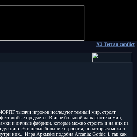
X3 Terran conflict
МОРПГ тысячи игроков исследуют темный мир, строят
фтят любые предметы. В игре большой дарк фэнтези мир,
замки и личные фабрики, которые можно строить и на них из
родукцию. Это целые большие строения, по которым можно
утри них... Игра Аркмэйз подобна Arcania: Gothic 4, так как