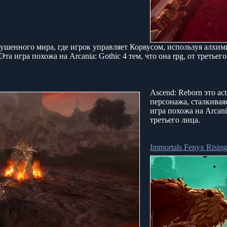
рушенного мира, где игрок управляет Корвусом, используя алхим
а игра похожа на Arcania: Gothic 4 тем, что она rpg, от третьего
Ascend: Reborn это a
персонажа, сталкивая
игра похожа на Arcania
третьего лица.
Immortals Fenyx Rising