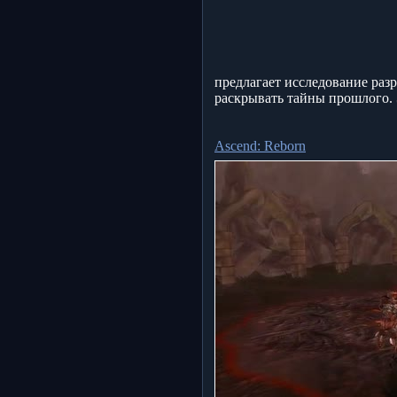
предлагает исследование раз
раскрывать тайны прошлого. Эт
Ascend: Reborn