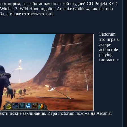
тым миром, разработанная польской студией CD Projekt RED
Witcher 3: Wild Hunt подобна Arcania: Gothic 4, так как она
3д, а также от третьего лица.
Fictorum
это игра в
жанре
action role-
playing,
где маги с
тические заклинания. Игра Fictorum похожа на Arcania: