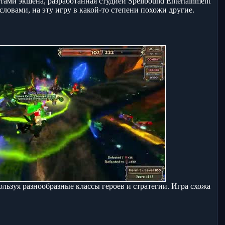
тами экшена, разработанная студией Spellbound Entertainment
словами, на эту игру в какой-то степени похожи другие.
ользуя разнообразные классы героев и стратегии. Игра схожа