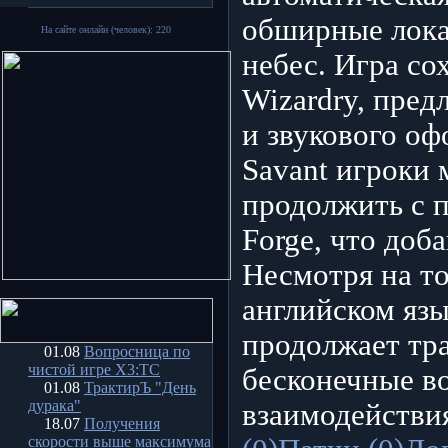
обширные лока
На сайте онлайн (человек): 220
небес. Игра со
Wizardry, пред
и звукового оф
Savant игроки
продолжить с п
Forge, что доб
Несмотря на то
английском яз
продолжает тр
01.08
Вопросница по
чистой игре X3:TC
бесконечные в
01.08
ТрактирЪ "День
дурака"
взаимодействи
18.07
Получения
скорости выше максимума