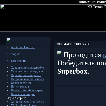
ВНИМАНИЕ! КОНКУРС! 
ВНИМАНИЕ! КОНКУРС!
X3 Terran Conflict
Проводится
Форум
База знаний
Победитель по
Характеристики кораблей
Superbox
.
Характеристики оружия
Характеристики ракет
Фабрики, шахты, заводы
Карта вселенной
Поиск товара
Поиск станций на карте
Поиск астероидов
Игры X серии:
X3 Terran Conflict (ENG)
X3 Farnham's Legacy