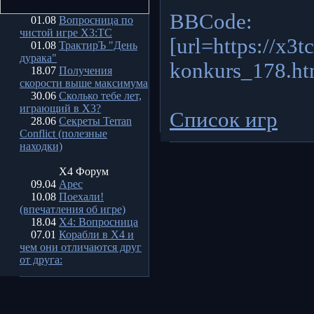
BBCode:
01.08
Вопросница по
чистой игре X3:TC
[url=https://x3t
01.08
ТрактирЪ "День
дурака"
konkurs_178.
18.07
Получения
скорости выше максимума
30.06
Сколько тебе лет,
играющий в X3?
Список игр
28.06
Секреты Terran
Conflict (полезные
находки)
X4 Форум
09.04
Арес
10.08
Поехали!
(впечатления об игре)
18.04
X4: Вопросница
07.01
Корабли в Х4 и
чем они отличаются друг
от друга: