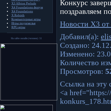
Конкурс заверш
X3 Albion Prelude
X4 Foundations форум
поздравляем п
X4 Foundations
X Rebirth
Компьютерные игры
Новости X3 от 
Игры подземелья
RPG игры
Добавил(а):
eli
На сайте онлайн (человек): 51
Создано: 24.12
Изменено: 23.0
Количество из
Просмотров:
5
Ссылка на эту 
<a href="https:/
konkurs_178.