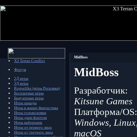
MidBoss
X3 Terran Conflict
MidBoss
Форум
2Д игры
3Д игры
Разработчик:
Roguelike (игры Рогалики)
Бесплатные игры
Браузерные игры
Kitsune Games
Игры аркады
Игры в жанре фантастика
Платформа/OS
Игры головоломки
Игры дарк фэнтези
Windows, Linux
Игры киберпанк
Игры от первого лица
macOS
Игры от третьего лица