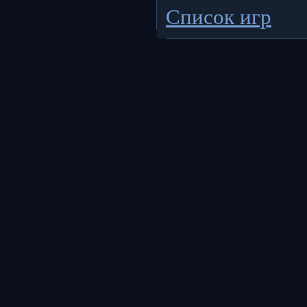
Список игр