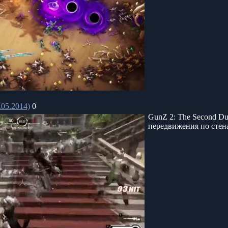
.05.2014)
0
GunZ 2: The Second Du
передвижения по стен