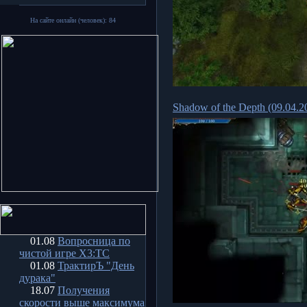
На сайте онлайн (человек): 84
Shadow of the Depth (09.04.2
01.08
Вопросница по
чистой игре X3:TC
01.08
ТрактирЪ "День
дурака"
18.07
Получения
скорости выше максимума