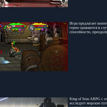
Игра предлагает коопе
герои сражаются в слу
способности, преодоле
King of Seas ARPG с э
исследует морские пут