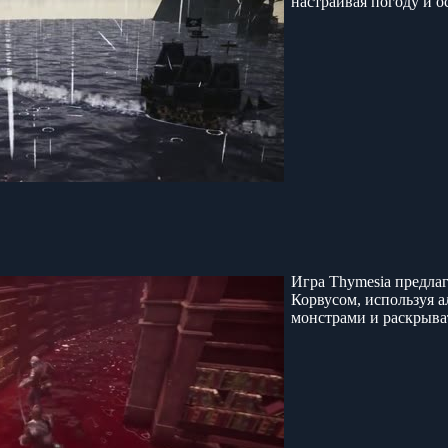
настраивая погоду и о
Игра Thymesia предлаг
Корвусом, используя а
монстрами и раскрыва