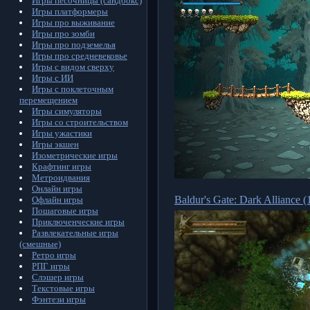
Игры песочницы (сандбокс)
Игры платформеры
Игры про выживание
Игры про зомби
Игры про подземелья
Игры про средневековье
Игры с видом сверху
Игры с ИИ
Игры с поклеточным
перемещением
Игры симуляторы
Игры со строительством
Игры ужастики
Игры экшен
Изометрические игры
Крафтинг игры
Метроидвания
Онлайн игры
Baldur's Gate: Dark Alliance 
Офлайн игры
Пошаговые игры
Приключенческие игры
Развлекательные игры
(смешные)
Ретро игры
РПГ игры
Слэшер игры
Текстовые игры
Фэнтези игры