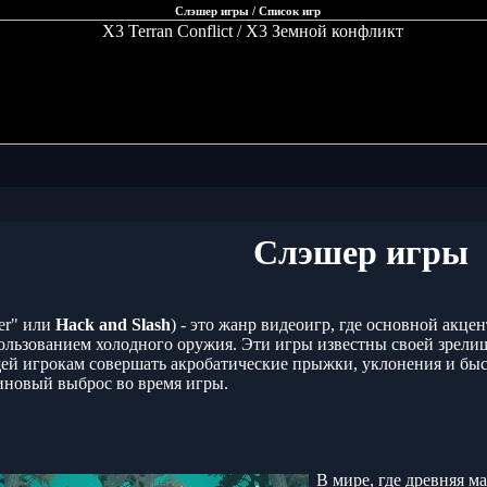
Слэшер игры / Список игр
Слэшер игры
her" или
Hack and Slash
) - это жанр видеоигр, где основной акц
ользованием холодного оружия. Эти игры известны своей зрел
ей игрокам совершать акробатические прыжки, уклонения и быс
иновый выброс во время игры.
В мире, где древняя м