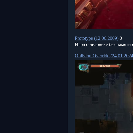
Prototype (12.06.2009)
0
Игра о человеке без памят
Oblivion Override (24.01.2024