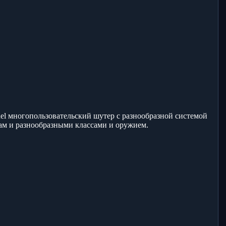
el многопользовательский шутер с разнообразной системой
ам и разнообразными классами и оружием.