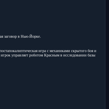
ая заговор в Нью-Йорке.
то постапокалиптическая игра с механиками скрытого боя и
е игрок управляет роботом Красным в исследовании базы