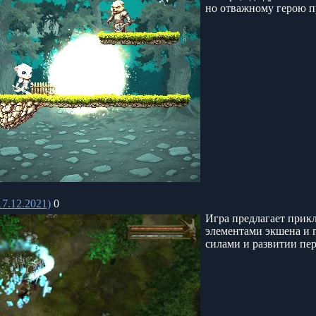
но отважному герою п
(17.12.2021)
0
Игра предлагает прик
элементами экшена и 
силами и развитии пе