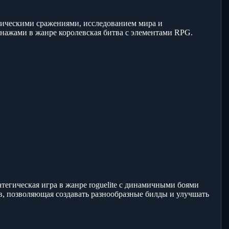
ическими сражениями, исследованием мира и
нажами в жанре королевская битва с элементами RPG.
ратегическая игра в жанре roguelite с динамичными боями
в, позволяющая создавать разнообразные билды и улучшать