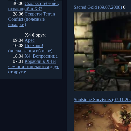
30.06
Сколько тебе лет,
Sacred Gold (09.07.2008)
0
играющий в X3?
28.06
Секреты Terran
Conflict (полезные
находки)
X4 Форум
09.04
Арес
10.08
Поехали!
(впечатления об игре)
18.04
X4: Вопросница
07.01
Корабли в Х4 и
чем они отличаются друг
от друга:
Soulstone Survivors (07.11.20