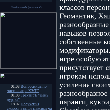
классов персон
На сайте онлайн (человек): 49
Геомантик, Ха
разнообразные
навыков позвол
собственные к
модификаторы. 
игре особую ат
присутствует с
игрокам испол
усиления своих
01.08
Вопросница по
чистой игре X3:TC
разнообразное 
01.08
ТрактирЪ "День
дурака"
паранги, кукри
18.07
Получения
скорости выше максимума