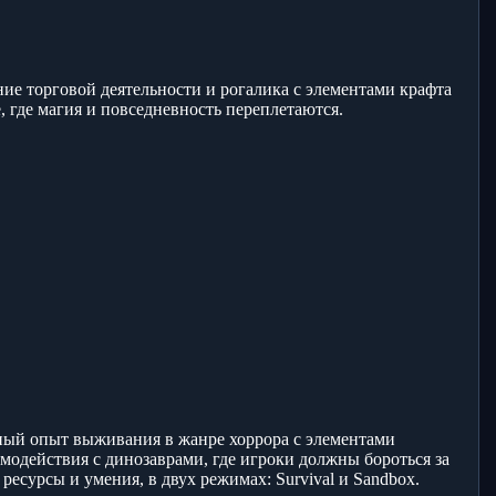
ание торговой деятельности и рогалика с элементами крафта
 где магия и повседневность переплетаются.
ный опыт выживания в жанре хоррора с элементами
модействия с динозаврами, где игроки должны бороться за
ресурсы и умения, в двух режимах: Survival и Sandbox.