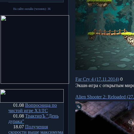
На сайте онлайн (человек): 36
Far Cry 4 (17.11.2014)
0
Экшн-игра с открытым миром
Alien Shooter 2: Reloaded (27
01.08
Вопросница по
чистой игре X3:TC
01.08
ТрактирЪ "День
дурака"
18.07
Получения
скорости выше максимума