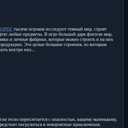
ММОРПГ
тысячи игроков исследуют темный мир, строят
фтят любые предметы. В игре большой дарк фэнтези мир,
амки и личные фабрики, которые можно строить и на них
 продукцию. Это целые большие строения, по которым
ить внутри них...
агия тесно переплетается с опасностью, вашему маленькому,
редстоит погрузиться в невероятные приключения.