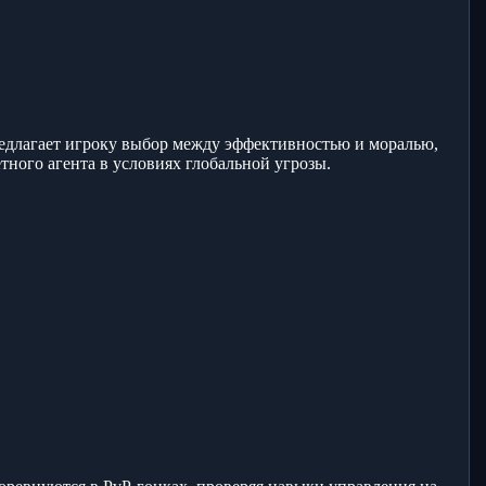
предлагает игроку выбор между эффективностью и моралью,
етного агента в условиях глобальной угрозы.