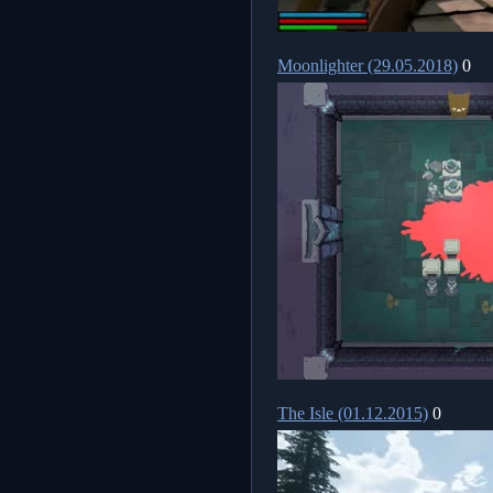
Moonlighter (29.05.2018)
0
The Isle (01.12.2015)
0