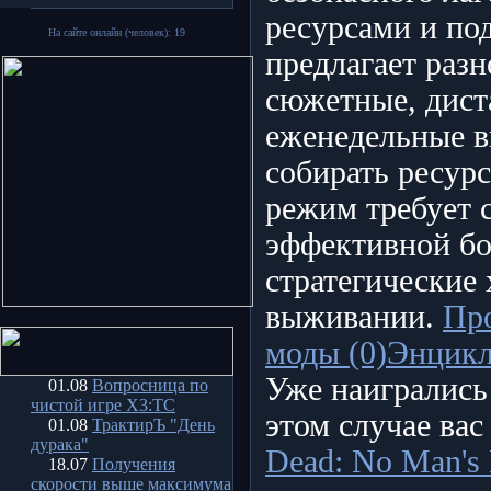
ресурсами и по
На сайте онлайн (человек): 19
предлагает раз
сюжетные, дист
еженедельные в
собирать ресур
режим требует с
эффективной бо
стратегические
выживании.
Про
моды (0)
Энцикл
Уже наигрались 
01.08
Вопросница по
чистой игре X3:TC
этом случае ва
01.08
ТрактирЪ "День
дурака"
Dead: No Man's
18.07
Получения
скорости выше максимума