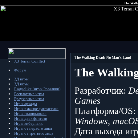
The Walk
The Walking Dead: No Man's Land
X3 Terran Conflict
The Walkin
Форум
2Д игры
3Д игры
Разработчик:
D
Roguelike (игры Рогалики)
Бесплатные игры
Games
Браузерные игры
Игры аркады
Платформа/OS:
Игры в жанре фантастика
Игры головоломки
Игры дарк фэнтези
Windows, macO
Игры киберпанк
Игры от первого лица
Дата выхода иг
Игры от третьего лица