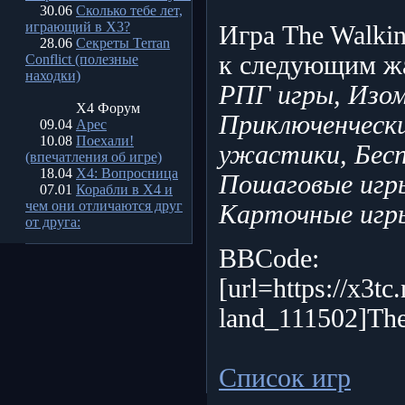
30.06
Сколько тебе лет,
играющий в X3?
Игра The Walki
28.06
Секреты Terran
к следующим ж
Conflict (полезные
находки)
РПГ игры, Изом
X4 Форум
Приключенчески
09.04
Арес
10.08
Поехали!
ужастики, Бес
(впечатления об игре)
18.04
X4: Вопросница
Пошаговые игр
07.01
Корабли в Х4 и
чем они отличаются друг
Карточные игр
от друга:
BBCode:
[url=https://x3t
land_111502]The
Список игр